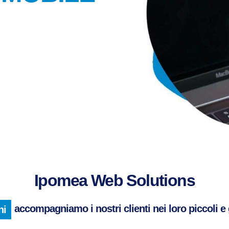
i
n
g
e
c
o
n
n
e
t
t
i
v
i
t
à
Ipomea Web Solutions
accompagniamo i nostri clienti nei loro piccoli e 
ni