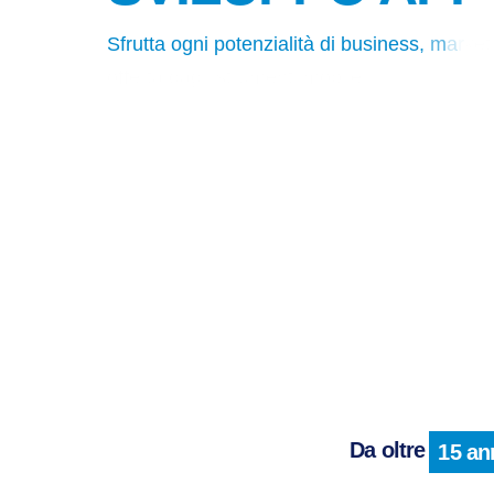
S
f
r
u
t
t
a
o
g
n
i
p
o
t
e
n
z
i
a
l
i
t
à
d
i
b
u
s
i
n
e
s
s
,
m
a
r
k
e
t
o
f
f
e
r
t
a
d
a
g
l
i
s
t
r
u
m
e
n
t
i
m
o
b
i
l
e
Da oltre
15 an